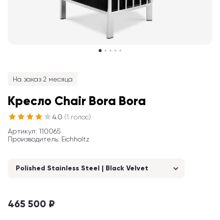
На заказ 2 месяца
Кресло Chair Bora Bora
4.0
(
1
голос
)
Артикул
: 
110065
Производитель
:
Eichholtz
Polished Stainless Steel | Black Velvet
465 500 ₽