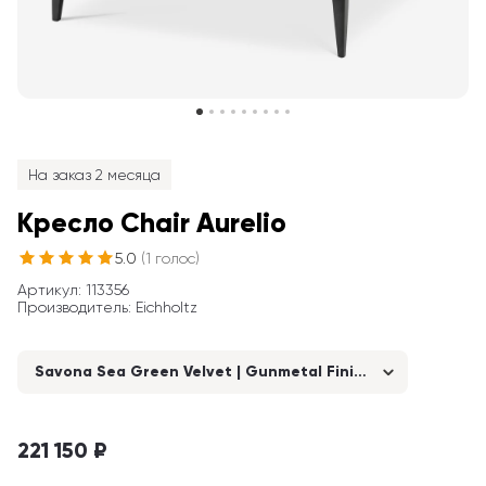
На заказ 2 месяца
Кресло Chair Aurelio
5.0
(
1
голос
)
Артикул
: 
113356
Производитель
:
Eichholtz
Savona Sea Green Velvet | Gunmetal Finish Base
221 150 ₽