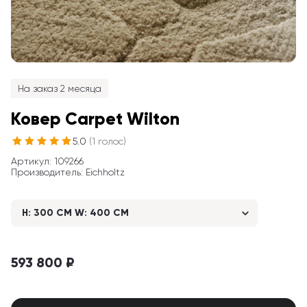
На заказ 2 месяца
Ковер Carpet Wilton
5.0
(
1
голос
)
Артикул
: 
109266
Производитель
:
Eichholtz
H: 300 CM W: 400 CM
593 800 ₽