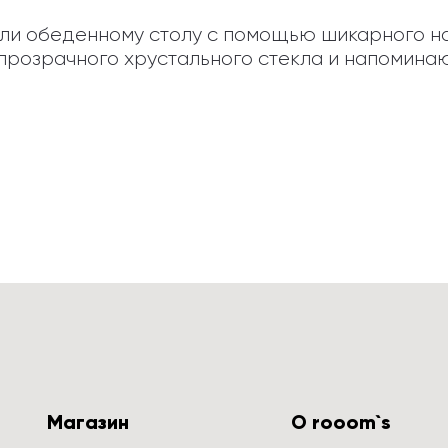
и обеденному столу с помощью шикарного набо
 прозрачного хрустального стекла и напомина
Магазин
О rooom`s