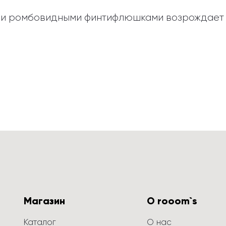
рн и ромбовидными финтифлюшками возрождает 
Магазин
О rooom`s
Каталог
О нас