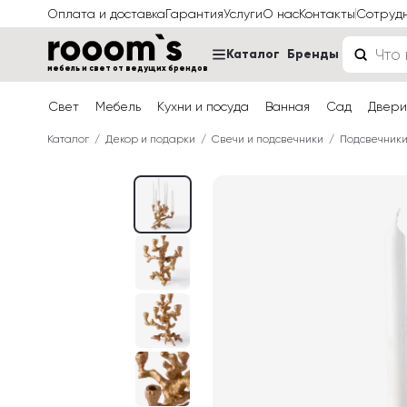
Оплата и доставка
Гарантия
Услуги
О нас
Контакты
Сотруд
Каталог
Бренды
мебель и свет от ведущих брендов
Свет
Мебель
Кухни и посуда
Ванная
Сад
Двери
Каталог
Декор и подарки
Свечи и подсвечники
Подсвечник