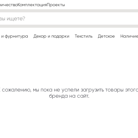
ничество
Комплектация
Проекты
 и фурнитура
Декор и подарки
Текстиль
Детское
Наличи
К сожалению, мы пока не успели загрузить товары этого
бренда на сайт.