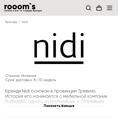
мебель и свет от ведущих брендов
Бренды
Nidi
Страна: 
Испания
Срок доставки: 
8—
10
недель
Бренди Nidi основан в провинции Тревизо. 
История его начинается с мебельной компании 
Battistella, одного из крупнейших и старейших 
Показать больше
лидеров мира по производству мебели. В 2013 
году на свет появляется детище компании, 
которое было названо специально. По-