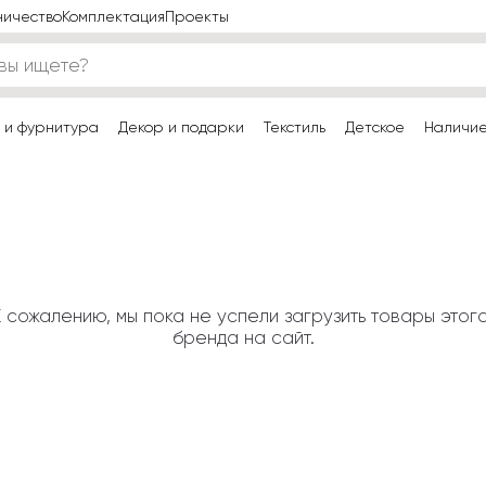
ничество
Комплектация
Проекты
 и фурнитура
Декор и подарки
Текстиль
Детское
Наличи
К сожалению, мы пока не успели загрузить товары этого
бренда на сайт.