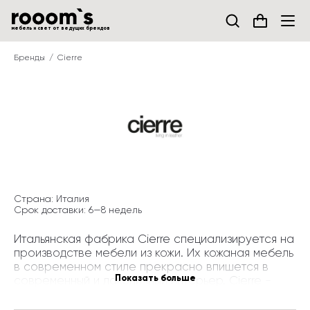
мебель и свет от ведущих брендов
Бренды
Cierre
Страна: 
Италия
Срок доставки: 
6—
8
недель
Итальянская фабрика Cierre специализируется на 
производстве мебели из кожи. Их кожаная мебель 
в современном стиле прекрасно впишется в 
Показать больше
современный и лаконичный интерьер. Cierre - 
семейная фабрика. С 1970-х годов по 
сегодняшний день каждое поколение семьи 