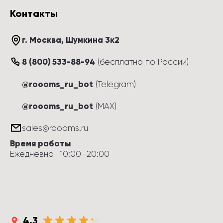
современном стиле удовлетворят самого 
Контакты
взыскательного покупателя.

 Кожаные диваны, кресла и мебель фабрики 
Cierre можно купить на нашем официальном 
г. Москва
, 
Шумкина 3к2
сайте.
8 (800) 533-88-94
(
бесплатно по России
)
@roooms_ru_bot
(Telegram)
@roooms_ru_bot
(MAX)
sales@roooms.ru
Время работы
Ежедневно
 | 
10:00
–
20:00
4.3