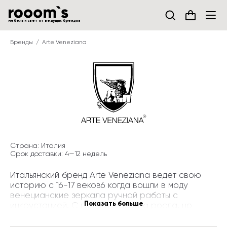
мебель и свет от ведущих брендов
Бренды
Arte Veneziana
Страна: 
Италия
Срок доставки: 
4—
12
недель
Итальянский бренд Arte Veneziana ведет свою 
историю с 16-17 веков6 когда вошли в моду 
венецианские зеркала ручной работы с 
Показать больше
инкрустацией. С годами фабрика росла, но 
философия бренда осталась прежней: 
сохранение ручного труда, старинных техник 