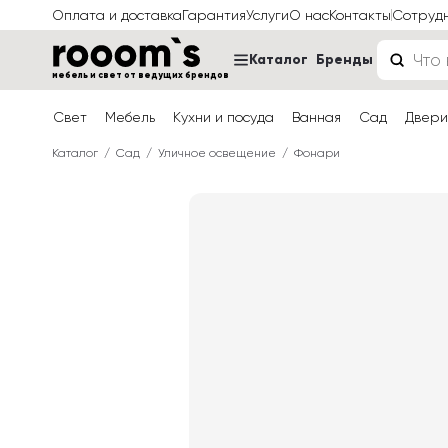
Оплата и доставка
Гарантия
Услуги
О нас
Контакты
Сотруд
Каталог
Бренды
мебель и свет от ведущих брендов
Свет
Мебель
Кухни и посуда
Ванная
Сад
Двери
Каталог
Сад
Уличное освещение
Фонари