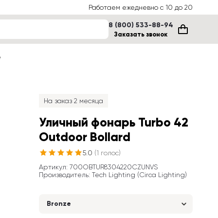
Работаем ежедневно с 10 до 20
8 (800) 533-88-94
Заказать звонок
е
На заказ 2 месяца
Уличный фонарь Turbo 42 
Outdoor Bollard
5.0
(
1
голос
)
Артикул
: 
700OBTUR8304220CZUNVS
Производитель
:
Tech Lighting (Circa Lighting)
Bronze