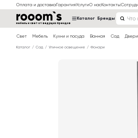
Оплата и доставка
Гарантия
Услуги
О нас
Контакты
Сотруд
Каталог
Бренды
мебель и свет от ведущих брендов
Свет
Мебель
Кухни и посуда
Ванная
Сад
Двери
Каталог
Сад
Уличное освещение
Фонари