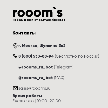
мебель и свет от ведущих брендов
Контакты
г. Москва
, 
Шумкина 3к2
8 (800) 533-88-94
(
бесплатно по России
)
@roooms_ru_bot
(Telegram)
@roooms_ru_bot
(MAX)
sales@roooms.ru
Время работы
Ежедневно
 | 
10:00
–
20:00