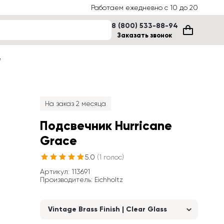
Работаем ежедневно с 10 до 20
8 (800) 533-88-94
Заказать звонок
е
На заказ 2 месяца
Подсвечник Hurricane 
Grace
5.0
(
1
голос
)
Артикул
: 
113691
Производитель
:
Eichholtz
Vintage Brass Finish | Clear Glass