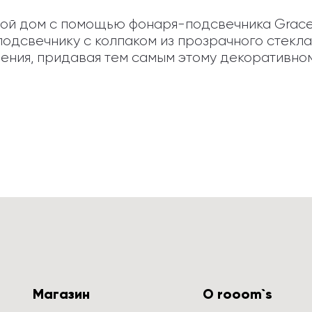
вой дом с помощью фонаря-подсвечника Grace
одсвечнику с колпаком из прозрачного стекла.
рения, придавая тем самым этому декоративн
Магазин
О rooom`s