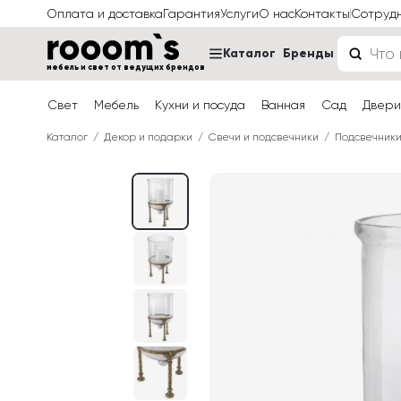
Оплата и доставка
Гарантия
Услуги
О нас
Контакты
Сотруд
Каталог
Бренды
мебель и свет от ведущих брендов
Свет
Мебель
Кухни и посуда
Ванная
Сад
Двери
Каталог
Декор и подарки
Свечи и подсвечники
Подсвечник