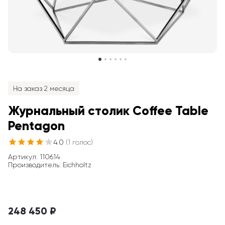
На заказ 2 месяца
Журнальный столик Coffee Table 
Pentagon
4.0
(
1
голос
)
Артикул
: 
110614
Производитель
:
Eichholtz
248 450 ₽